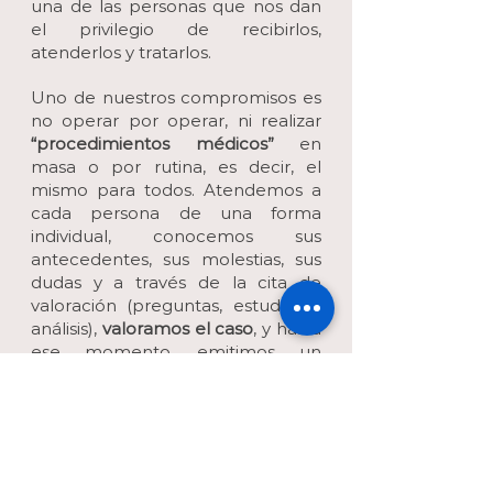
una de las personas que nos dan
el privilegio de recibirlos,
atenderlos y tratarlos.
Uno de nuestros compromisos es
no operar por operar, ni realizar
“procedimientos médicos”
en
masa o por rutina, es decir, el
mismo para todos. Atendemos a
cada persona de una forma
individual, conocemos sus
antecedentes, sus molestias, sus
dudas y a través de la cita de
valoración (preguntas, estudios y
análisis),
valoramos el caso
, y hasta
ese momento, emitimos un
diagnóstico para
decidir el
tratamiento o procedimiento
quirúrgico que es el mejor
y el
indicado para dar resultados, así
canalizamos a nuestros pacientes
aquella subespecialidad que