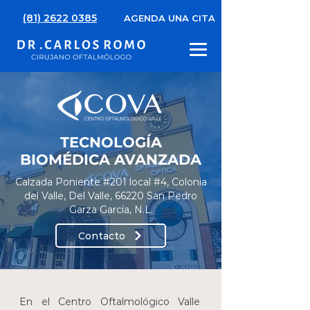
(81) 2622 0385
AGENDA UNA CITA
TECNOLOGÍA
BIOMÉDICA AVANZADA
Calzada Poniente #201 local #4, Colonia
del Valle, Del Valle, 66220 San Pedro
Garza García, N.L.
Contacto
En el Centro Oftalmológico Valle