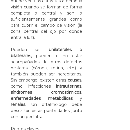
puede ver. Las cataratas afectan la 
visión cuando se forman de forma 
completa o central y son lo 
suficientemente grandes como 
para cubrir el campo de visión (la 
zona central del ojo por donde 
entra la luz).
Pueden ser
 unilaterales o 
bilaterale
s, pueden o no estar 
acompañados de otros defectos 
oculares (córnea, retina, etc.) y 
también pueden ser hereditarios. 
Sin embargo, existen otras 
causas
, 
como infecciones 
intrauterinas
, 
síndromes cromosómicos
, 
enfermedades metabólicas
 y 
renales
. Un oftalmólogo debe 
descartar estas posibilidades junto 
con un pediatra.
Puntos claves 