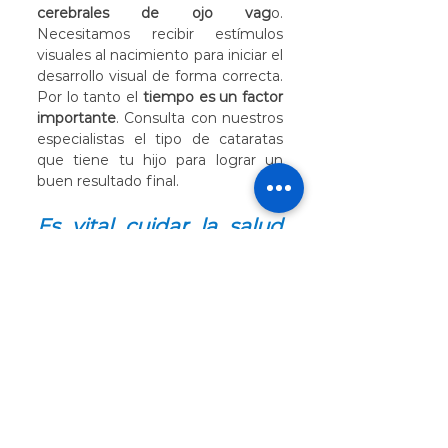
cerebrales de ojo vag
o. 
Necesitamos recibir estímulos 
visuales al nacimiento para iniciar el 
desarrollo visual de forma correcta. 
Por lo tanto el 
tiempo es un factor 
importante
. Consulta con nuestros 
especialistas el tipo de cataratas 
que tiene tu hijo para lograr un 
buen resultado final.
Es vital cuidar la salud 
visual de nuestros 
pequeños para evitar 
problemas futuros. 
¡Visita a tu oftalmólogo 
con frecuencia!