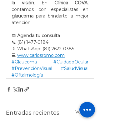
la visión
. En 
Clínica COVA
, 
contamos con especialistas en 
glaucoma
 para brindarte la mejor 
atención.
📅 
Agenda tu consulta
📞 (81) 1477-0184
📱 WhatsApp: (81) 2622-0385
💻 
www.carlosromo.com
#Glaucoma
#CuidadoOcular
#PrevenciónVisual
#SaludVisual
#Oftalmología
Ver todo
Entradas recientes