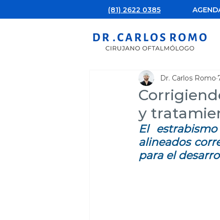
(81) 2622 0385
AGENDA
Dr. Carlos Romo
Corrigiend
y tratamien
El estrabismo
alineados corre
para el desarrol