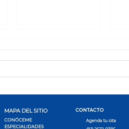
Retinopatía diabética,
Ciru
detección a tiempo
libe
CONTACTO
MAPA DEL SITIO
CONÓCEME
Agenda tu cita
ESPECIALIDADES