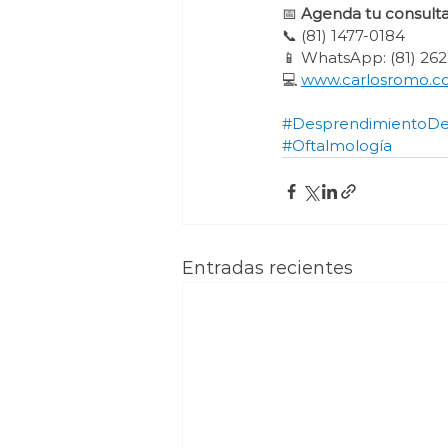
📅 
Agenda tu consult
📞 (81) 1477-0184
📱 WhatsApp: (81) 26
💻 
www.carlosromo.
#DesprendimientoDe
#Oftalmología
Entradas recientes