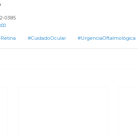
a
22-0385
com
Retina
#CuidadoOcular
#UrgenciaOftalmológica