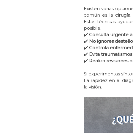
Existen varias opcion
común es la 
cirugía
,
Estas técnicas ayudan
posible.
✔️ 
Consulta urgente an
✔️ 
No ignores destello
✔️ 
Controla enfermeda
✔️ 
Evita traumatismos 
✔️ 
Realiza revisiones o
Si experimentas sínt
La rapidez en el diagn
la visión.