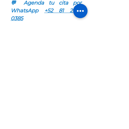
💬 Agenda tu cita por 
WhatsApp 
+52 81 2622 
0385
☎ (81) 1477-0184
www.drcarlosromo.com 
Ver todo
Entradas recientes